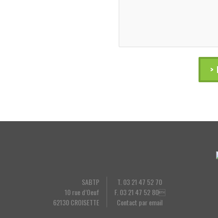
SABTP
T. 03 21 47 52 70
10 rue d’Oeuf
F. 03 21 47 52 80
62130 CROISETTE
Contact par email