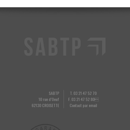
SABTP
T. 03 21 47 52 70
10 rue d’Oeuf
F. 03 21 47 52 80
62130 CROISETTE
Contact par email