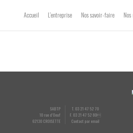
Accueil
L’entreprise
Nos savoir-faire
Nos 
SABTP
T. 03 21 47 52 70
10 rue d’Oeuf
F. 03 21 47 52 80
62130 CROISETTE
Contact par email